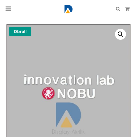
Search
Car
Obral!