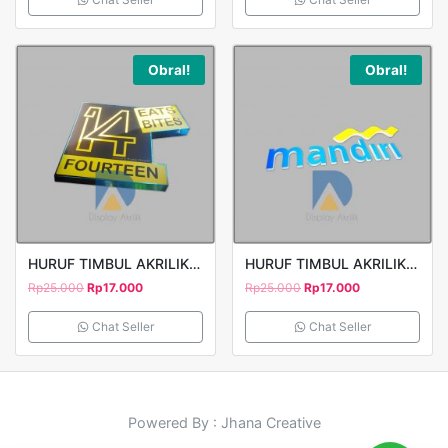
Obral!
Obral!
HURUF TIMBUL AKRILIK FOURTEEN
HURUF TIMBUL AKRILIK MANDIRI 3
Rp
25.000
Rp
17.000
Rp
25.000
Rp
17.000
Chat Seller
Chat Seller
Powered By : Jhana Creative