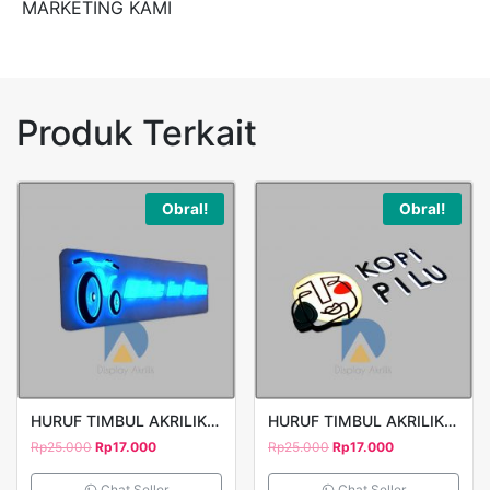
MARKETING KAMI
Produk Terkait
Obral!
Obral!
HURUF TIMBUL AKRILIK BIKE MODEL 2
HURUF TIMBUL AKRILIK KOPI PILU 2
Rp
25.000
Rp
17.000
Rp
25.000
Rp
17.000
Chat Seller
Chat Seller