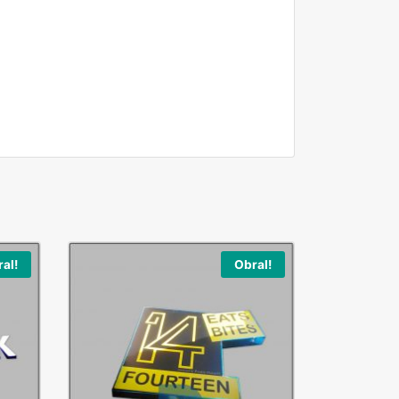
al!
Obral!