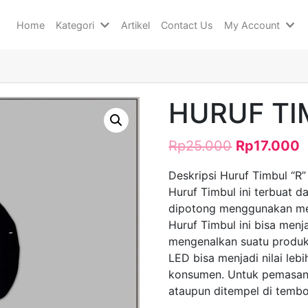
Home
Kategori
Artikel
Contact Us
My Account
HURUF TI
Rp
25.000
Rp
17.000
Deskripsi Huruf Timbul “R”
Huruf Timbul ini terbuat da
dipotong menggunakan mesi
Huruf Timbul ini bisa menja
mengenalkan suatu produk/
LED bisa menjadi nilai leb
konsumen. Untuk pemasan
ataupun ditempel di tembo