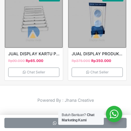
JUAL DISPLAY KARTU PERDANA SUSUN
JUAL DISPLAY PRODUK PAJANGAN
Rp
90.000
Rp
65.000
Rp
375.000
Rp
350.000
Chat Seller
Chat Seller
Powered By : Jhana Creative
Butuh Bantuan?
Chat
Marketing Kami
Chat Seller