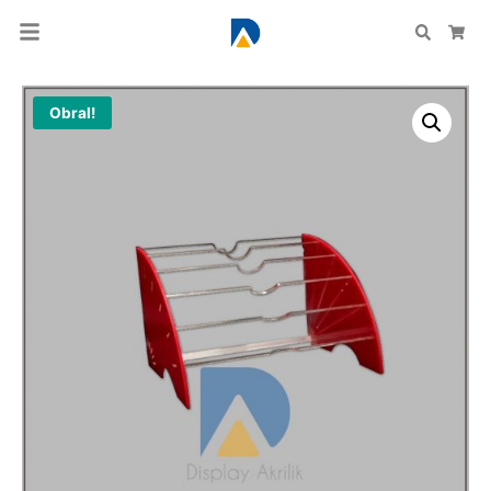
Search
Car
Obral!