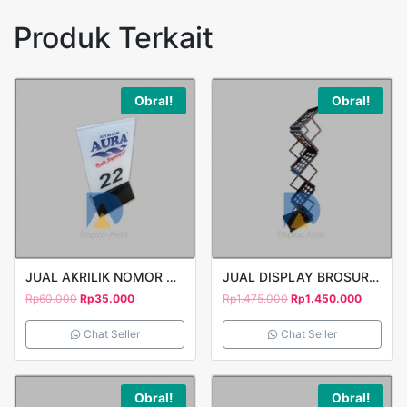
Produk Terkait
Obral!
Obral!
JUAL AKRILIK NOMOR MEJA PRINT UV 2 SISI
JUAL DISPLAY BROSUR LIPAT 5 SUSUN
Rp
60.000
Rp
35.000
Rp
1.475.000
Rp
1.450.000
Chat Seller
Chat Seller
Obral!
Obral!