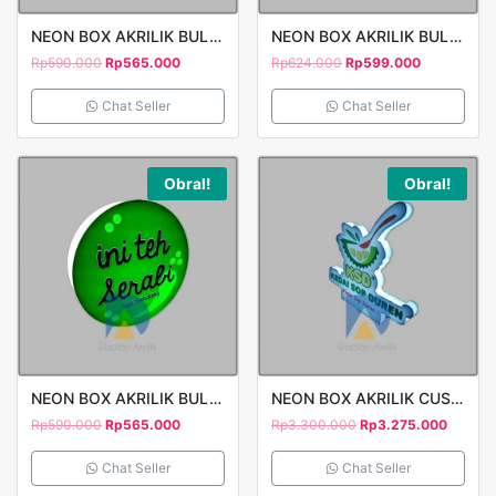
NEON BOX AKRILIK BULAT CUTTING STICKER 1 SISI D40 INI TEH ONDE
NEON BOX AKRILIK BULAT STARTBUCKS COFFEE CUTTING STICKER 1 SISI D60
Rp
590.000
Rp
565.000
Rp
624.000
Rp
599.000
Chat Seller
Chat Seller
Obral!
Obral!
NEON BOX AKRILIK BULAT CUTTING STICKER 1 SISI D40 INI TEH SERABI
NEON BOX AKRILIK CUSTOM MOTIF T90CM KEDAI SOP DUREN
Rp
590.000
Rp
565.000
Rp
3.300.000
Rp
3.275.000
Chat Seller
Chat Seller