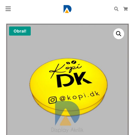
Search
Car
Obral!