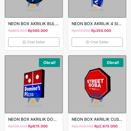
NEON BOX AKRILIK BULAT 1 SISI D40 CUTTING STICKER TUW KOPI
NEON BOX AKRILIK 4 SISI 9x9x40cm TIMBUL STAND NOKIA 2
Rp
605.000
Rp
580.000
Rp
375.000
Rp
350.000
Chat Seller
Chat Seller
Obral!
Obral!
NEON BOX AKRILIK DOMINOS PIZZA 1 SISI 40X40CM
NEON BOX AKRILIK CUSTOM 1 SISI 80X80CM PRINT STICKER STREET BOBA
Rp
700.000
Rp
675.000
Rp
2.700.000
Rp
2.675.000