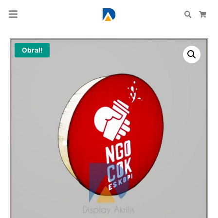
Search
Car
Obral!