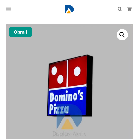
Search
Car
Obral!