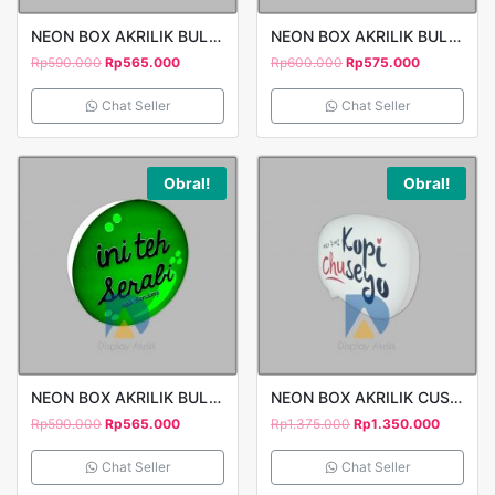
NEON BOX AKRILIK BULAT CUTTING STICKER 1 SISI D40 INI TEH ONDE
NEON BOX AKRILIK BULAT 1 SISI D40 FULL COLOR PRINT STICKER VIO TOYS
Rp
590.000
Rp
565.000
Rp
600.000
Rp
575.000
Chat Seller
Chat Seller
Obral!
Obral!
NEON BOX AKRILIK BULAT CUTTING STICKER 1 SISI D40 INI TEH SERABI
NEON BOX AKRILIK CUSTOM MOTIF 1 SISI P60CM CUTTING STICKER KOPI CHUSEYO
Rp
590.000
Rp
565.000
Rp
1.375.000
Rp
1.350.000
Chat Seller
Chat Seller