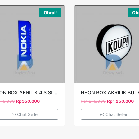
Obral!
Obr
NEON BOX AKRILIK 4 SISI 9x9x40CM TIMBUL STAND NOKIA
75.000
Rp
350.000
Rp
1.275.000
Rp
1.250.000
Chat Seller
Chat Seller