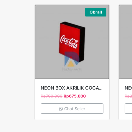
Obral!
NEON BOX AKRILIK COCACOLA 1 SISI 40X40CM
Rp
700.000
Rp
675.000
Rp
3
Chat Seller