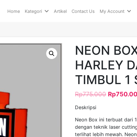
Home
Kategori
Artikel
Contact Us
My Account
NEON BOX
HARLEY D
TIMBUL 1 
Rp
775.000
Rp
750.0
Deskripsi
Neon Box ini terbuat dari 
dengan teknik laser cutting
terlihat lebih mewah. Neo