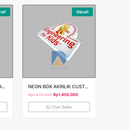
al!
Obral!
NEON BOX AKRILIK BULAT RANGKA BESI 1 SISI D60 CUSTTING STICKER KOUPI
NEON BOX AKRILIK CUSTOM P75CM ENGINEERING FOR KIDS
Rp
1.475.000
Rp
1.450.000
Chat Seller