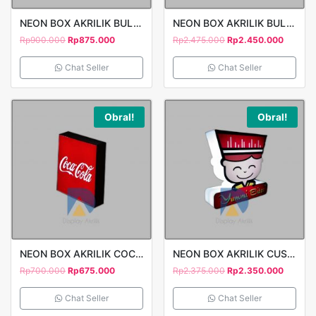
NEON BOX AKRILIK BULAT FULL ACRYLIC CUTTING STICKER 1 SISI D50 SANS
NEON BOX AKRILIK BULAT RANGKA BESI PRINT STICKER 1 SISI D90 ROTI ATAS
Rp
900.000
Rp
875.000
Rp
2.475.000
Rp
2.450.000
Chat Seller
Chat Seller
Obral!
Obral!
NEON BOX AKRILIK COCACOLA 1 SISI 40X40CM
NEON BOX AKRILIK CUSTOM MOTIF 1 SISI T80 PRINT STICKER YUMMI BITES
Rp
700.000
Rp
675.000
Rp
2.375.000
Rp
2.350.000
Chat Seller
Chat Seller