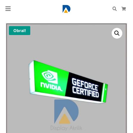
Search
Car
Obral!