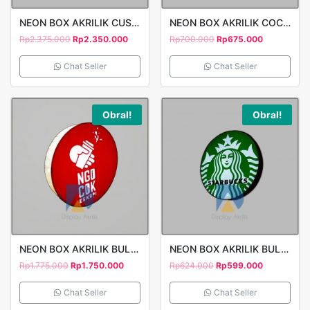
NEON BOX AKRILIK CUSTOM MOTIF 1 SISI T80 PRINT STICKER YUMMI BITES
NEON BOX AKRILIK COCACOLA 1 SISI 40X40CM
Rp
2.375.000
Rp
2.350.000
Rp
700.000
Rp
675.000
Chat Seller
Chat Seller
Obral!
Obral!
NEON BOX AKRILIK BULAT CUTTING STICKER 1 SISI 80 NGOCOK ES KOPI
NEON BOX AKRILIK BULAT STARTBUCKS COFFEE CUTTING STICKER 1 SISI D60
Rp
1.775.000
Rp
1.750.000
Rp
624.000
Rp
599.000
Chat Seller
Chat Seller