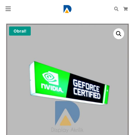
Search
Car
Obral!