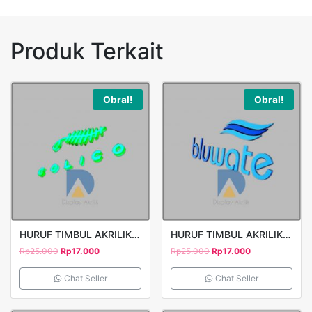
Produk Terkait
Obral!
Obral!
HURUF TIMBUL AKRILIK COLICO
HURUF TIMBUL AKRILIK BLUEWATE
Rp
25.000
Rp
17.000
Rp
25.000
Rp
17.000
Chat Seller
Chat Seller