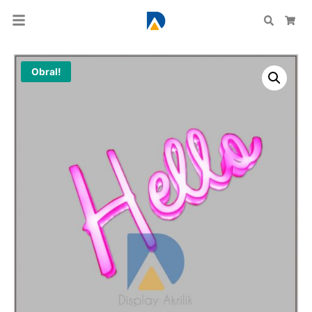
Search
Car
Obral!