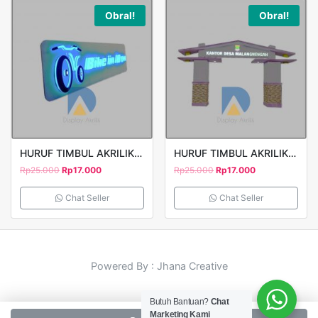
Obral!
Obral!
HURUF TIMBUL AKRILIK BIKE MODEL 1
HURUF TIMBUL AKRILIK KANTOR DESA
Rp
25.000
Rp
17.000
Rp
25.000
Rp
17.000
Chat Seller
Chat Seller
Powered By : Jhana Creative
Butuh Bantuan?
Chat
Marketing Kami