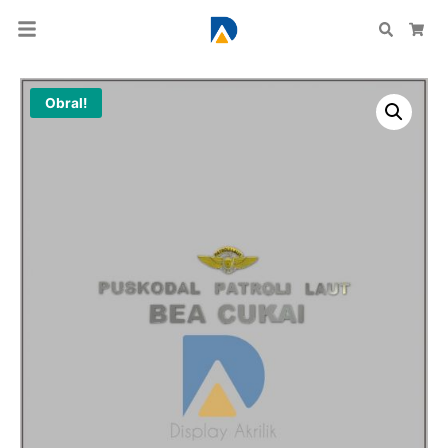
Search
Car
Obral!