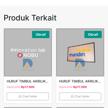
Produk Terkait
Obral!
Obral!
HURUF TIMBUL AKRILIK INNOVATION LAB
HURUF TIMBUL AKRILIK MANDIRI
Rp
25.000
Rp
17.000
Rp
25.000
Rp
17.000
Chat Seller
Chat Seller