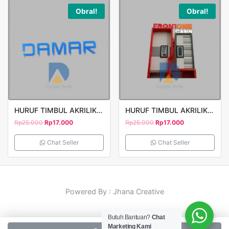
Obral!
Obral!
HURUF TIMBUL AKRILIK DAMAR
HURUF TIMBUL AKRILIK FRONTONE
Rp
25.000
Rp
17.000
Rp
25.000
Rp
17.000
Chat Seller
Chat Seller
Powered By : Jhana Creative
Butuh Bantuan?
Chat
Marketing Kami